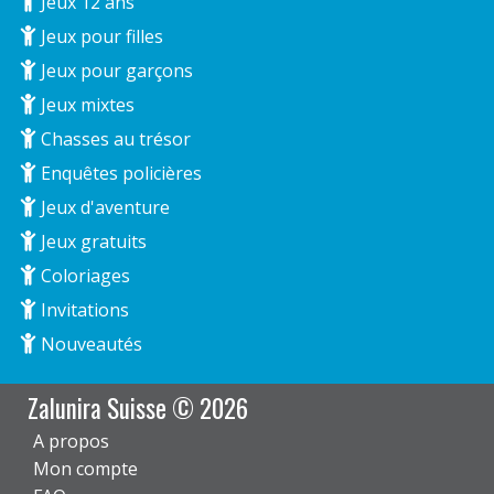
Jeux 12 ans
Jeux pour filles
Jeux pour garçons
Jeux mixtes
Chasses au trésor
Enquêtes policières
Jeux d'aventure
Jeux gratuits
Coloriages
Invitations
Nouveautés
Zalunira Suisse © 2026
A propos
Mon compte