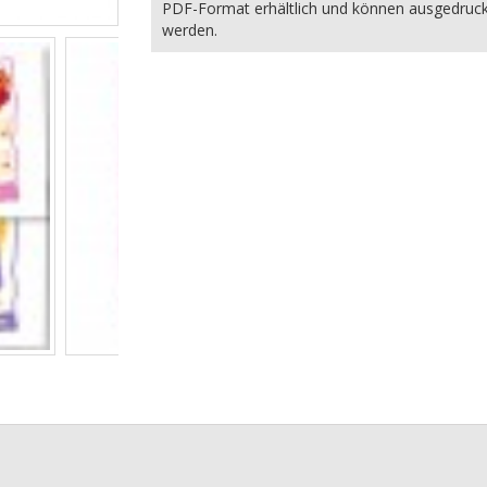
PDF-Format erhältlich und können ausgedruc
werden.