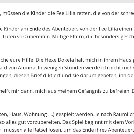
 müssen die Kinder die Fee Lilia retten, die von der sch
 Kinder am Ende des Abenteuers von der Fee Lilia einen T
s-Tüten vorzubereiten. Mutige Eltern, die besonders gesc
auche eure Hilfe. Die Hexe Dokela hält mich in ihrem Haus
ald von Alunira. In wenigen Stunden werde ich nicht me
gen, diesen Brief diktiert und sie darum gebeten, ihn d
nd helft mir dann, mich aus meinem Gefängnis zu befreien. 
en, Haus, Wohnung ....) gespielt werden. Je nach Räumlich
 so alles gut vorzubereiten. Das Spiel beginnt mit dem Vo
n, müssen alle Rätsel lösen, um das Ende ihres Abenteuer