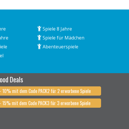
hre
Spiele 8 Jahre
ahre
Spiele für Mädchen
iele
Abenteuerspiele
el
ood Deals
- 10% mit dem Code PACK2 für 2 erworbene Spiele
- 15% mit dem Code PACK3 für 3 erworbene Spiele