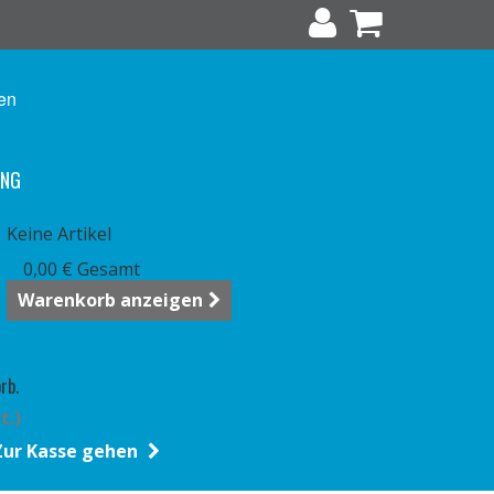
en
UNG
Warenkorb
(Leer)
Keine Artikel
0,00 €
Gesamt
Warenkorb anzeigen
rb.
t.)
Zur Kasse gehen