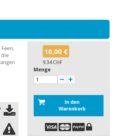
 Feen,
10,00 €
 die
fangen
9.34 CHF
Menge
In den
n
Warenkorb