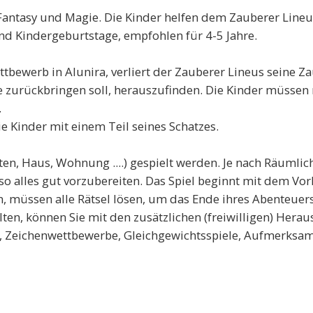
 Fantasy und Magie. Die Kinder helfen dem Zauberer Line
und Kindergeburtstage, empfohlen für 4-5 Jahre.
werb in Alunira, verliert der Zauberer Lineus seine Zaube
e zurückbringen soll, herauszufinden. Die Kinder müssen 
.
e Kinder mit einem Teil seines Schatzes.
en, Haus, Wohnung ....) gespielt werden. Je nach Räumlich
 so alles gut vorzubereiten. Das Spiel beginnt mit dem Vo
n, müssen alle Rätsel lösen, um das Ende ihres Abenteuer
lten, können Sie mit den zusätzlichen (freiwilligen) Herau
, Zeichenwettbewerbe, Gleichgewichtsspiele, Aufmerksamke