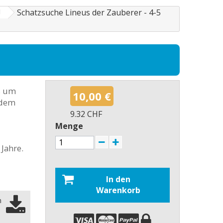
!
Schatzsuche Lineus der Zauberer - 4-5
es um
10,00 €
 dem
9.32 CHF
Menge
Jahre.
In den
Warenkorb
n