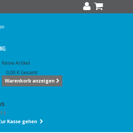
en
UNG
Warenkorb
(Leer)
Keine Artikel
0,00 €
Gesamt
Warenkorb anzeigen
rb.
t.)
Zur Kasse gehen