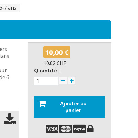
 6-7 ans
ers
10,00 €
dans
10.82 CHF
our
Quantité :
de 6-
Ajouter au
panier