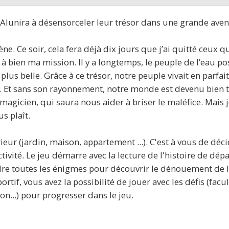
d'Alunira à désensorceler leur trésor dans une grande aven
ène. Ce soir, cela fera déjà dix jours que j’ai quitté ceux q
 à bien ma mission. Il y a longtemps, le peuple de l’eau 
 plus belle. Grâce à ce trésor, notre peuple vivait en parfa
r. Et sans son rayonnement, notre monde est devenu bien t
magicien, qui saura nous aider à briser le maléfice. Mais 
s plaît.
rieur (jardin, maison, appartement ...). C'est à vous de dé
tivité. Le jeu démarre avec la lecture de l'histoire de dé
udre toutes les énigmes pour découvrir le dénouement de 
ortif, vous avez la possibilité de jouer avec les défis (facu
on...) pour progresser dans le jeu.