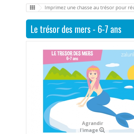
Imprimez une chasse au trésor pour réus
Le trésor des mers - 6-7 ans
Agrandir
l'image