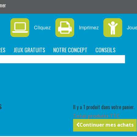
imer
Cliquez
Imprimez
Jou
RES
JEUX GRATUITS
NOTRE CONCEPT
CONSEILS
P
s
Il y a 1 produit dans votre panier.
Total produits TTC
Continuer mes achats